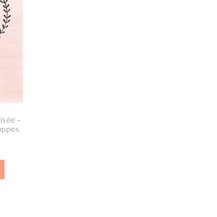
isée –
loppes