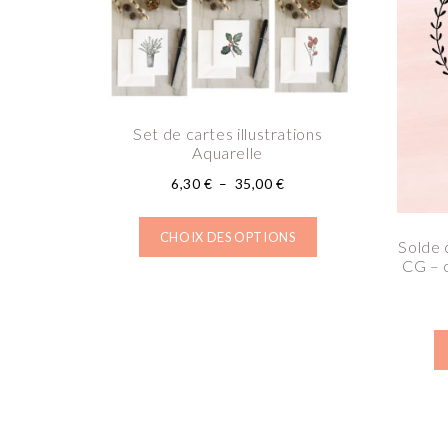
Set de cartes illustrations
Aquarelle
6,30
€
–
35,00
€
CHOIX DES OPTIONS
Solde 
CG – c