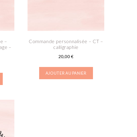
e –
Commande personnalisée – CT –
age –
calligraphie
20,00
€
AJOUTER AU PANIER