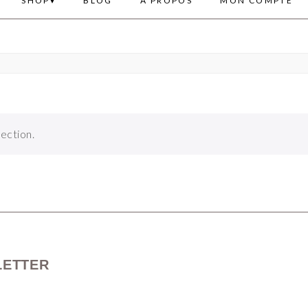
SHOP
BLOG
A PROPOS
MON COMPTE
ection.
LETTER