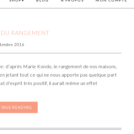
SHOP
BLOG
A PROPOS
MON COMPTE
E DU RANGEMENT
ptembre 2016
tre: d’après Marie Kondo, le rangement de nos maisons,
en jetant tout ce qui ne nous apporte pas quelque part
t d’esprit très positif, il aurait même un effet
INUE READING