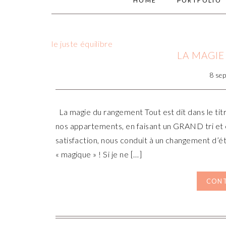
HOME
PORTFOLIO
le juste équilibre
LA MAGI
8 se
La magie du rangement Tout est dit dans le ti
nos appartements, en faisant un GRAND tri et 
satisfaction, nous conduit à un changement d’éta
« magique » ! Si je ne […]
CONT