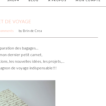
SHOP
BLOG
A PROPOS
MON COMPTE
T DE VOYAGE
comments
by
Brin de Crea
paration des bagages…
 mon dernier petit carnet,
ions, les nouvelles idées, les projets,…
pagnon de voyage indispensable!!!