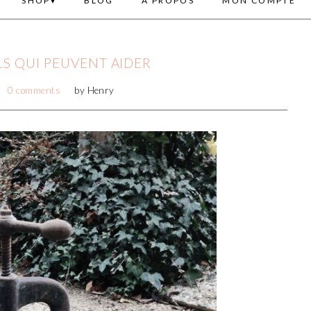
SHOP
BLOG
A PROPOS
MON COMPTE
LS QUI PEUVENT AIDER
0 comments
by
Henry