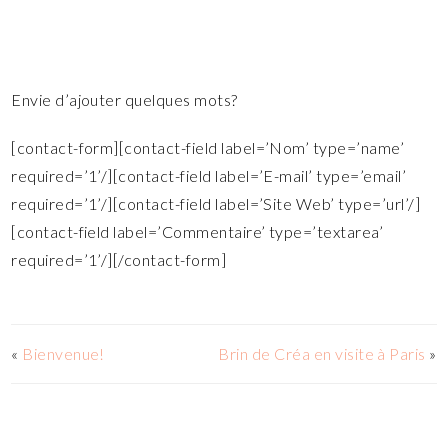
Envie d’ajouter quelques mots?
[contact-form][contact-field label=’Nom’ type=’name’
required=’1’/][contact-field label=’E-mail’ type=’email’
required=’1’/][contact-field label=’Site Web’ type=’url’/]
[contact-field label=’Commentaire’ type=’textarea’
required=’1’/][/contact-form]
«
Bienvenue!
Brin de Créa en visite à Paris
»