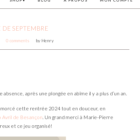
SHOP
BLOG
A PROPOS
MON COMPTE
 DE SEPTEMBRE
0 comments
by
Henry
e absence, après une plongée en abîme il y a plus d’un an.
i amorcé cette rentrée 2024 tout en douceur, en
 Avril de Besançon
. Un grand merci à Marie-Pierre
reux et ce jeu organisé!