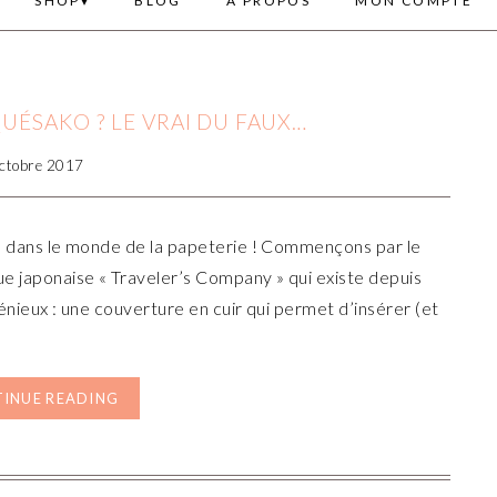
SHOP
BLOG
A PROPOS
MON COMPTE
QUÉSAKO ? LE VRAI DU FAUX…
ctobre 2017
el dans le monde de la papeterie ! Commençons par le
e japonaise « Traveler’s Company » qui existe depuis
génieux : une couverture en cuir qui permet d’insérer (et
INUE READING