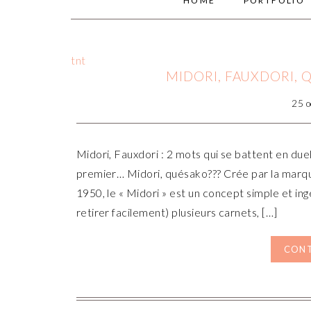
HOME
PORTFOLIO
tnt
MIDORI, FAUXDORI, 
25 o
Midori, Fauxdori : 2 mots qui se battent en du
premier… Midori, quésako??? Crée par la marqu
1950, le « Midori » est un concept simple et in
retirer facilement) plusieurs carnets, […]
CONT