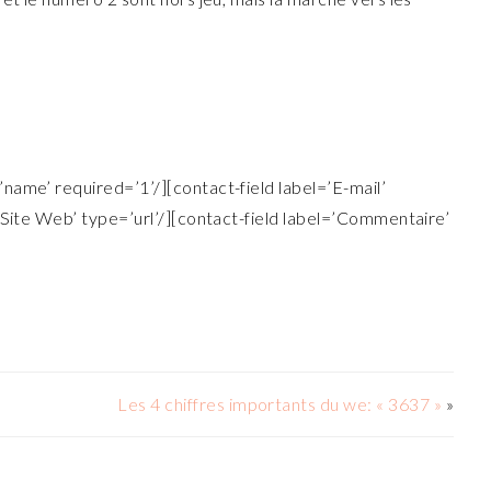
name’ required=’1’/][contact-field label=’E-mail’
’Site Web’ type=’url’/][contact-field label=’Commentaire’
Les 4 chiffres importants du we: « 3637 »
»