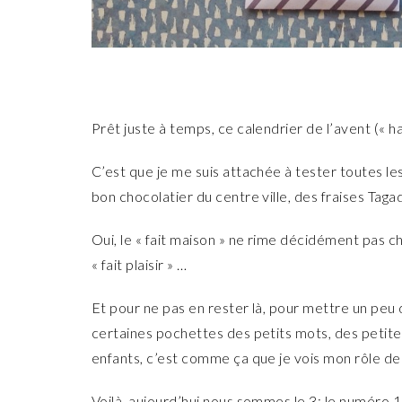
Prêt juste à temps, ce calendrier de l’avent (« ha
C’est que je me suis attachée à tester toutes le
bon chocolatier du centre ville, des fraises Taga
Oui, le « fait maison » ne rime décidément pas che
« fait plaisir » …
Et pour ne pas en rester là, pour mettre un peu d
certaines pochettes des petits mots, des petites
enfants, c’est comme ça que je vois mon rôle 
Voilà, aujourd’hui nous sommes le 3: le numéro 1