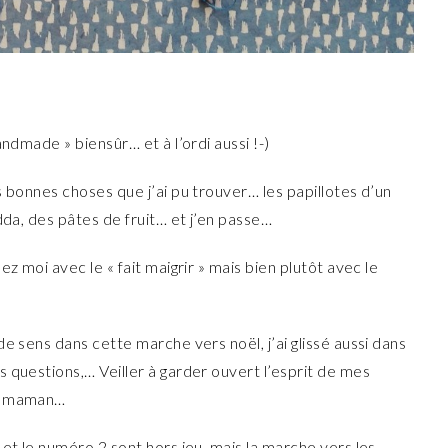
ndmade » biensûr… et à l’ordi aussi !-)
s bonnes choses que j’ai pu trouver… les papillotes d’un
dda, des pâtes de fruit… et j’en passe…
z moi avec le « fait maigrir » mais bien plutôt avec le
e sens dans cette marche vers noël, j’ai glissé aussi dans
 questions,… Veiller à garder ouvert l’esprit de mes
de maman…
 et le numéro 2 sont hors jeu, mais la marche vers les