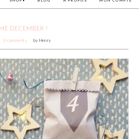
SHOP
BLOG
A PROPOS
MON COMPTE
ME DECEMBER !
0 comments
by
Henry